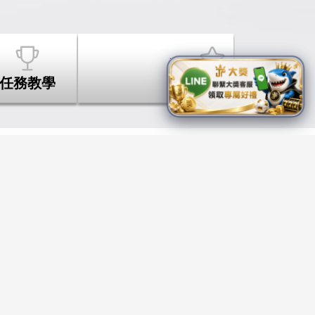
搜尋
近期文章
富88娛樂城專業24小時客服，全天候為您貼
心解答
精準掌握盤口動態！88win娛樂體育滾球走
地極速下注
富88娛樂城是亞洲頂尖技術團隊，打造零瑕
疵遊戲平台
經典百家樂新玩法，多種盤口任您選擇
百家樂長勝秘笈，富88娛樂城官方網站專業
路單系統助你輕鬆成為控局大師
分類
88win優惠碼
88win娛樂
富88娛樂城
百家樂