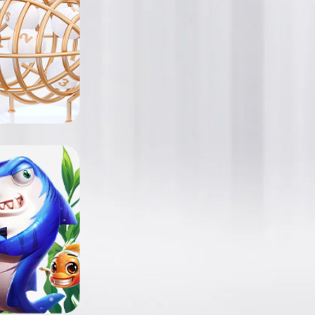
IN百家樂
88WIN百家樂娛樂城
88WIN百家樂試玩
搜尋