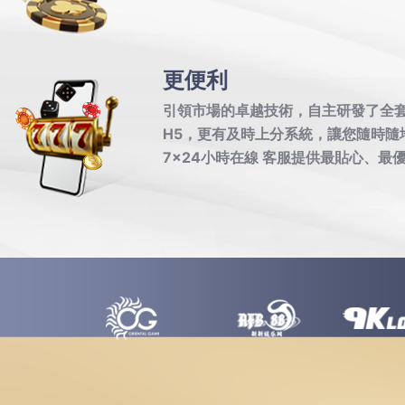
地極速下注
2026 年 7 月 31 日
喜歡在比賽進行中隨時調整下注策略嗎？88win娛樂提
88win娛樂
富88娛樂城是亞洲
瑕疵遊戲平台
2026 年 7 月 23 日
流暢無瑕的遊戲體驗，離不開背後強大的技術支撐，富