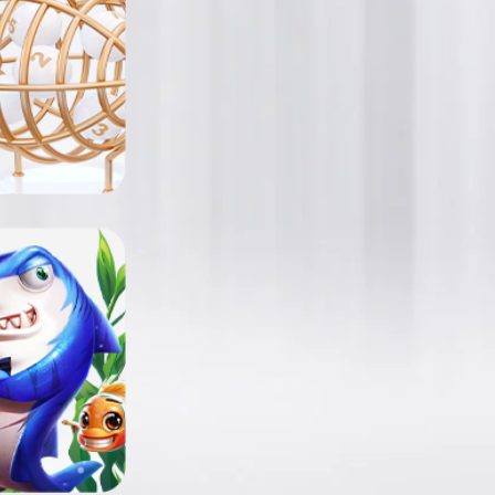
IN百家樂
88WIN百家樂娛樂城
88WIN百家樂試玩
搜尋