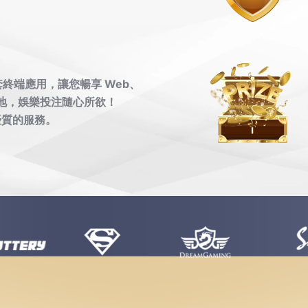
供最即時 […]
頂尖技術團隊，打造零
88娛樂城擁 […]