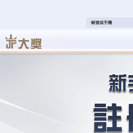
S
k
i
p
t
o
c
o
n
t
e
n
t