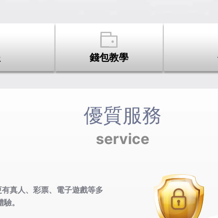
4小時客服，全天候為您
遠享有最高規 […]
88win娛樂體育滾球走