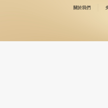
富88娛樂城
經典百家樂新玩法
2026 年 7 月 23 日
百家樂一直是無數博奕愛好者最鐘愛的經典項目，富8
百家樂