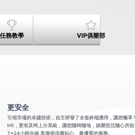
搜尋
近期文章
富88娛樂城專業24小時客服，全天候為您貼
心解答
精準掌握盤口動態！88win娛樂體育滾球走
地極速下注
富88娛樂城是亞洲頂尖技術團隊，打造零瑕
疵遊戲平台
經典百家樂新玩法，多種盤口任您選擇
百家樂長勝秘笈，富88娛樂城官方網站專業
路單系統助你輕鬆成為控局大師
分類
88win優惠碼
88win娛樂
富88娛樂城
百家樂