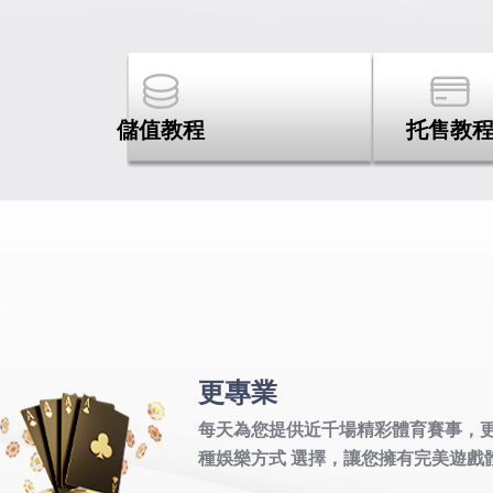
富88娛樂城專業2
貼心解答
2026 年 7 月 31 日
玩遊戲最怕遇到問題求助無門？在富88娛樂城，您永
富88娛樂城
富88娛樂城是亞洲