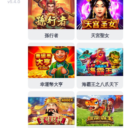
的返水比例，即使你在牌桌上維持平手，光是領取返水紅
利就能讓你穩賺不賠。
百家樂
permalink
P
←
破除百家樂迷思，來富88
真人百家樂天花板，富88娛
o
娛樂城官方網站掌握正統注
樂城官方網站打造沉浸式賭
碼法輕鬆穩定獲利
城體驗
→
s
t
n
搜尋
a
搜尋
v