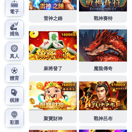
dg百家樂讓更多玩家願意投入
博彩遊戲中
2025 年 9 月 30 日
admin
拼多多娛樂城官方網站是全球線上博弈的領導品牌，並擁
有數百萬名註冊玩家，我們的辦公室與顧客服務中心遍布
世界各地
，dg百家樂
是一款人氣非常火爆的策略類遊
戲，以知名球星為主要背景，玩家將在遊戲的世界裏進行
一場又一場驚心動魄的戰鬥，有最新的賽程比分，讓您更