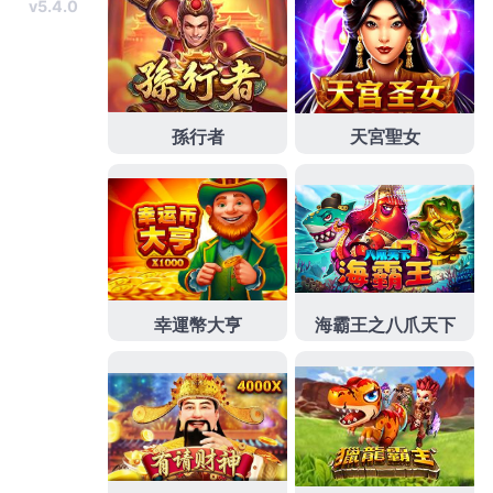
詳細的分析總體盤路，為您購彩提供最大的幫助，dg百
家樂以最全最高清訊號讓您暢享各大聯賽，打造最好體育
直播吧。
88win娛樂
permalink
P
←
拼多多娛樂城是玩家在其
拼多多娛樂城讓你在各種遊
o
他娛樂城玩不到的特色遊戲
戲中可以更好掌握玩法跟訣
竅
→
s
t
n
搜尋
a
搜尋