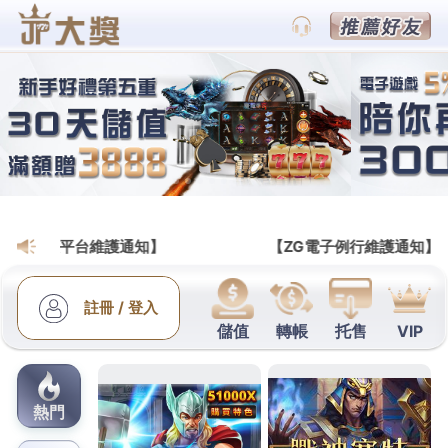
S
k
i
p
t
o
c
o
n
t
e
n
t
富88娛樂城官方網站
富88娛樂城有豐富遊戲內容、高品質玩家體驗，
線上DG百家樂真人視訊遊戲，絕對讓您愛不釋
手。立即註冊富88大禮、刺激玩法，讓您的無聊
生活秒變精彩。