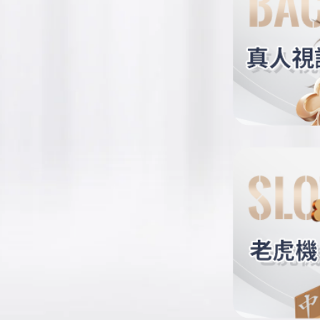
富88娛樂城官方網站
富88娛樂城有豐富遊戲內容、高品質玩家
驗，線上DG百家樂真人視訊遊戲，絕對讓
愛不釋手。立即註冊富88大禮、刺激玩法
讓您的無聊生活秒變精彩。
dg百家樂巔峰對決