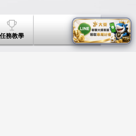
搜尋
近期文章
百家樂真人對決，享受沉浸式博弈快感
運籌帷幄決勝千裡！百家樂看路技巧大公開
富88娛樂城專業24小時客服，全天候為您貼
心解答
精準掌握盤口動態！88win娛樂體育滾球走
地極速下注
富88娛樂城是亞洲頂尖技術團隊，打造零瑕
疵遊戲平台
分類
88win優惠碼
88win娛樂
富88娛樂城
百家樂