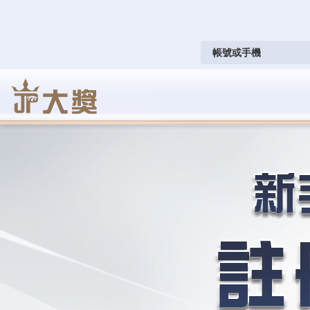
S
k
i
p
t
o
c
o
n
t
e
n
t