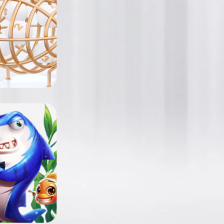
IN百家樂
88WIN百家樂娛樂城
88WIN百家樂試玩
搜尋