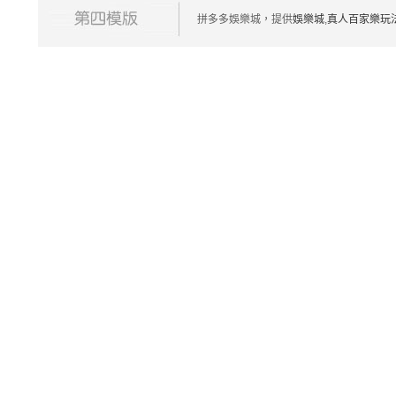
拼多多娛樂城，提供
娛樂城
,
真人百家樂玩